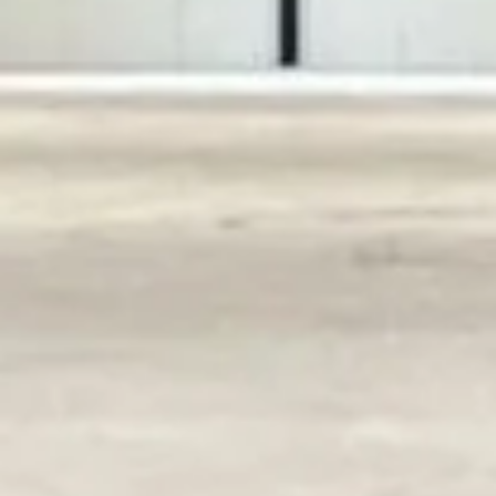
Home
Onderhoud & Reparatie
Industrie
Woningbouw
VvE’S en Corporaties
Acties & Nieuws