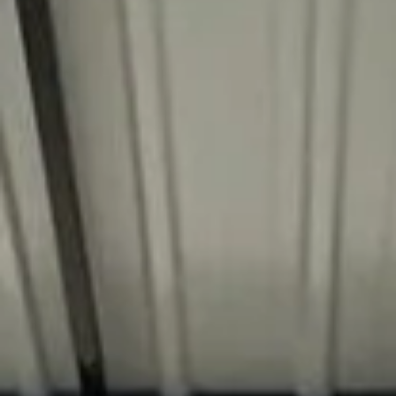
E-mail adres
*
Straat en huisnummer
*
Postcode en plaats
*
Omschrijf de storing zo duidelijk mogelijk
*