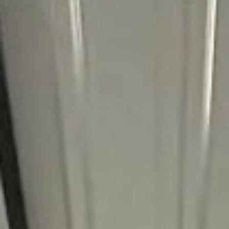
Is er spoed? Bel dan direct
met 0183 - 304118.
Is het wel urgent, maar geen
spoed? Dan kunt u
onderstaand formulier invullen
waarna een van onze
storingsmonteurs contact
met u opneemt.
Bedrijfsnaam
Contactpersoon
*