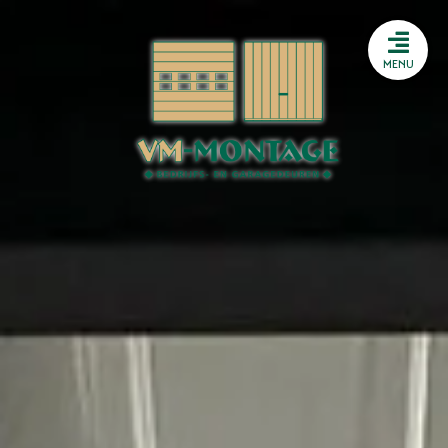
Storing melden
HTML
MENU
Storing melden
HTML
Heeft u een storing aan uw
sectionaaldeur? Heeft u
problemen met uw
snelroldeur? Of sluit uw
brandwerende deur niet meer
goed? Wij beschikken bij VM
Montage over een 24/7
storingsdienst.