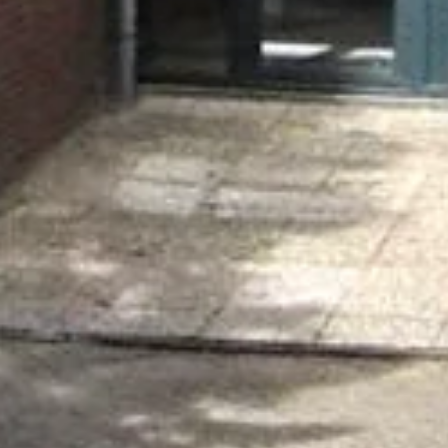
Home
Onderhoud & Reparatie
Industrie
Woningbouw
VvE’S en Corporaties
Acties & Nieuws
Service & Storingen