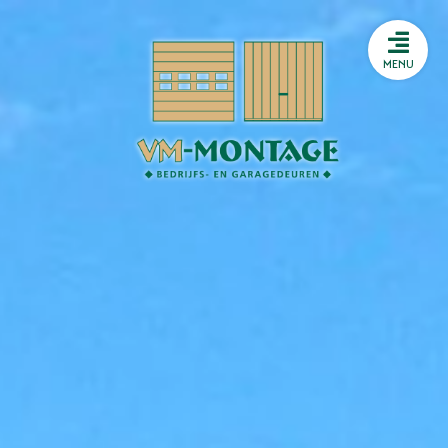
Storing melden
HTML
MENU
Storing melden
HTML
Heeft u een storing aan uw
sectionaaldeur? Heeft u
problemen met uw
snelroldeur? Of sluit uw
brandwerende deur niet meer
goed? Wij beschikken bij VM
Montage over een 24/7
storingsdienst.