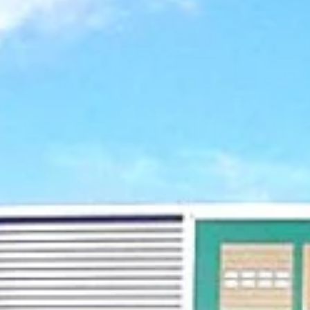
E-mail adres
*
Straat en huisnummer
*
Postcode en plaats
*
Omschrijf de storing zo duidelijk mogelijk
*