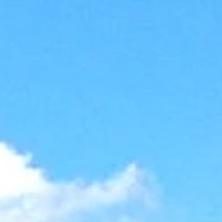
Is er spoed? Bel dan direct
met 0183 - 304118.
Is het wel urgent, maar geen
spoed? Dan kunt u
onderstaand formulier invullen
waarna een van onze
storingsmonteurs contact
met u opneemt.
Bedrijfsnaam
Contactpersoon
*