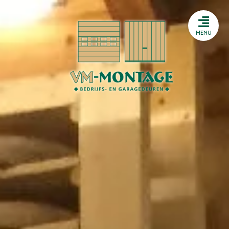
Storing melden
HTML
MENU
Storing melden
HTML
Heeft u een storing aan uw
sectionaaldeur? Heeft u
problemen met uw
snelroldeur? Of sluit uw
brandwerende deur niet meer
goed? Wij beschikken bij VM
Montage over een 24/7
storingsdienst.