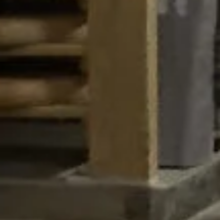
Home
Onderhoud & Reparatie
Industrie
Woningbouw
VvE’S en Corporaties
Acties & Nieuws
Service & Storingen
Offerte