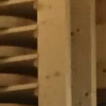
Is er spoed? Bel dan direct
met 0183 - 304118.
Is het wel urgent, maar geen
spoed? Dan kunt u
onderstaand formulier invullen
waarna een van onze
storingsmonteurs contact
met u opneemt.
Bedrijfsnaam
Contactpersoon
*