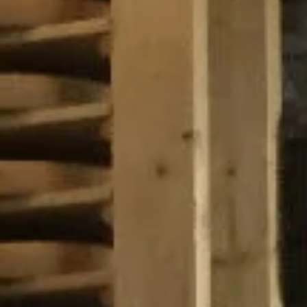
E-mail adres
*
Straat en huisnummer
*
Postcode en plaats
*
Omschrijf de storing zo duidelijk mogelijk
*