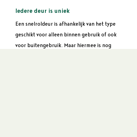
Iedere deur is uniek
Een snelroldeur is afhankelijk van het type
geschikt voor alleen binnen gebruik of ook
voor buitengebruik. Maar hiermee is nog
lang niet alles gezegd over de specifieke
kenmerken van een snelroldeur. Zo zijn er
snelroldeuren met een frame gemoffeld in
kleur, van gegalvaniseerd staal of RVS en
met of zonder flexibele onderbalk of
frequentiegeregelde motor. De doeken zijn
afhankelijk van het type meer of minder
windbestendig, dikker naarmate de