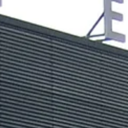
E-mail adres
*
Straat en huisnummer
*
Postcode en plaats
*
Omschrijf de storing zo duidelijk mogelijk
*