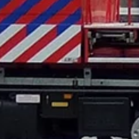
Home
Onderhoud & Reparatie
Industrie
Woningbouw
VvE’S en Corporaties
Acties & Nieuws