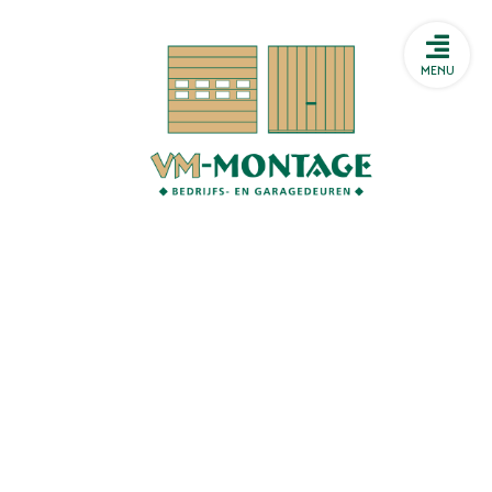
Storing melden
HTML
MENU
Storing melden
HTML
Heeft u een storing aan uw
sectionaaldeur? Heeft u
problemen met uw
snelroldeur? Of sluit uw
brandwerende deur niet meer
goed? Wij beschikken bij VM
Montage over een 24/7
storingsdienst.