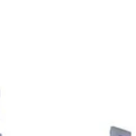
Is er spoed? Bel dan direct
met 0183 - 304118.
Is het wel urgent, maar geen
spoed? Dan kunt u
onderstaand formulier invullen
waarna een van onze
storingsmonteurs contact
met u opneemt.
Bedrijfsnaam
Contactpersoon
*