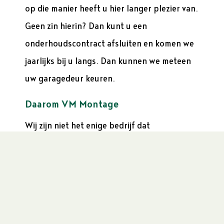
op die manier heeft u hier langer plezier van.
Geen zin hierin? Dan kunt u een
onderhoudscontract afsluiten en komen we
jaarlijks bij u langs. Dan kunnen we meteen
uw garagedeur keuren.
Daarom VM Montage
Wij zijn niet het enige bedrijf dat
garagedeuren levert. Daarvoor kunt u ook
heel goed bij een concurrent terecht. Maar u
profiteert dan niet van de volgende
voordelen:
U kunt bij ons rekenen op al ruim 20 jaar