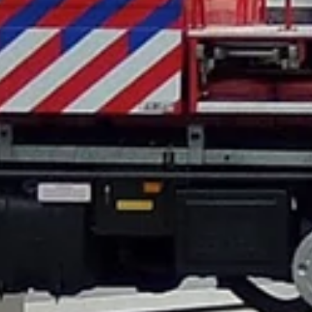
Home
Onderhoud & Reparatie
Industrie
Woningbouw
VvE’S en Corporaties
Acties & Nieuws
Service & Storingen