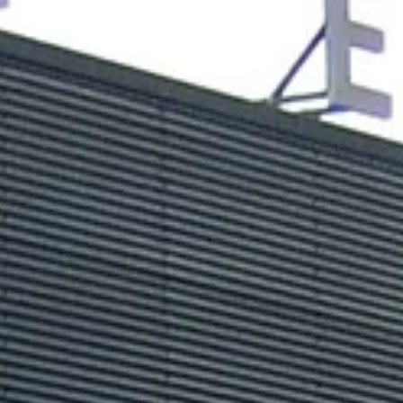
E-mail adres
*
Straat en huisnummer
*
Postcode en plaats
*
Omschrijf de storing zo duidelijk mogelijk
*