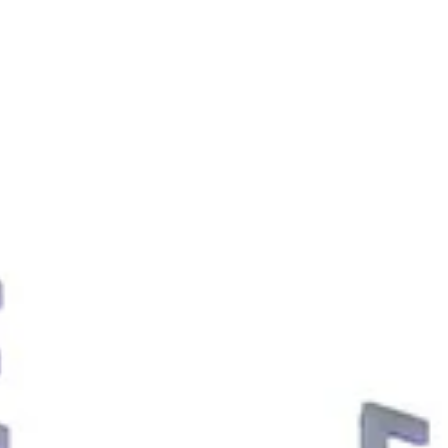
Is er spoed? Bel dan direct
met 0183 - 304118.
Is het wel urgent, maar geen
spoed? Dan kunt u
onderstaand formulier invullen
waarna een van onze
storingsmonteurs contact
met u opneemt.
Bedrijfsnaam
Contactpersoon
*