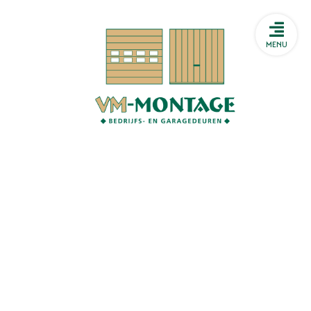
Storing melden
HTML
MENU
Storing melden
HTML
Heeft u een storing aan uw
sectionaaldeur? Heeft u
problemen met uw
snelroldeur? Of sluit uw
brandwerende deur niet meer
goed? Wij beschikken bij VM
Montage over een 24/7
storingsdienst.