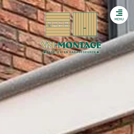
Storing melden
HTML
MENU
Storing melden
HTML
Heeft u een storing aan uw
sectionaaldeur? Heeft u
problemen met uw
snelroldeur? Of sluit uw
brandwerende deur niet meer
goed? Wij beschikken bij VM
Montage over een 24/7
storingsdienst.