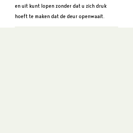
en uit kunt lopen zonder dat u zich druk
hoeft te maken dat de deur openwaait.
Voor alle opties kunt u in de
onderstaande brochure kijken,
contact opnemen via 0183-304118 of
mailen met
info@vmdeurenmontage.nl
Terug naar woningbouw