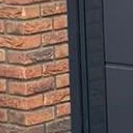
Home
Onderhoud & Reparatie
Industrie
Woningbouw
VvE’S en Corporaties
Acties & Nieuws
Service & Storingen
Offerte
Over VM Montage