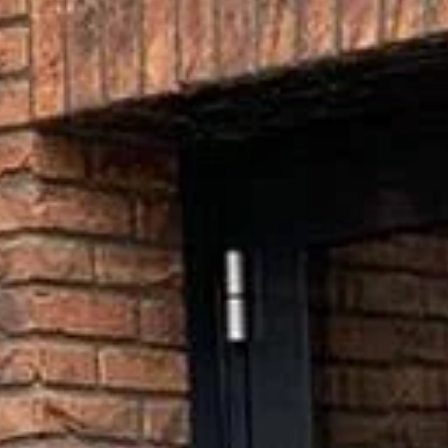
E-mail adres
*
Straat en huisnummer
*
Postcode en plaats
*
Omschrijf de storing zo duidelijk mogelijk
*