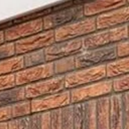
Is er spoed? Bel dan direct
met 0183 - 304118.
Is het wel urgent, maar geen
spoed? Dan kunt u
onderstaand formulier invullen
waarna een van onze
storingsmonteurs contact
met u opneemt.
Bedrijfsnaam
Contactpersoon
*